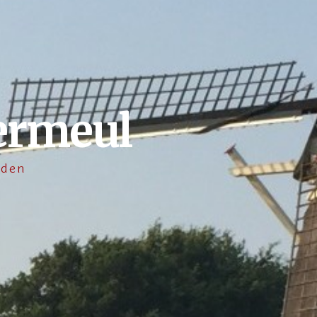
ermeul
lden