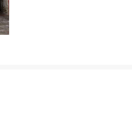
Vorig
bericht:
gastvrij onthaal
actie