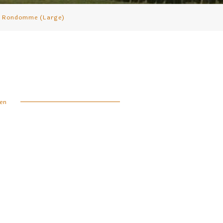
n Rondomme (Large)
en