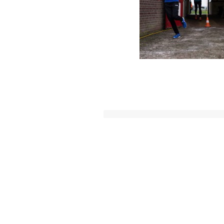
Bericht
VORIG BERICHT
navigatie
Jantina Hellingmolen zorgt voor 
Plaats een re