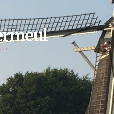
ermeul
lden