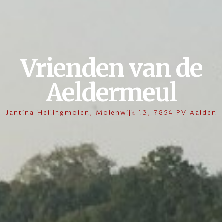
Vrienden van de
Aeldermeul
Jantina Hellingmolen, Molenwijk 13, 7854 PV Aalden