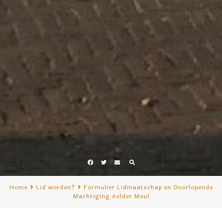
Facebook
Twitter
E-
mail
Home
Lid worden?
Formulier Lidmaatschap en Doorlopende
Machtiging Aelder Meul