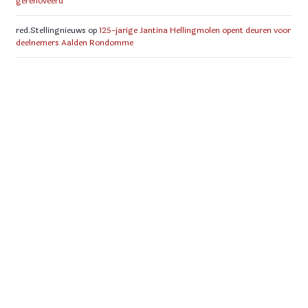
gerenoveerd
red.Stellingnieuws
op
125-jarige Jantina Hellingmolen opent deuren voor
deelnemers Aalden Rondomme
derry van der schaaf
op
Hans en Wina Hordijk-van der Zwaag nieuwe
buren Jantina
ARCHIEVEN
mei 2026
maart 2026
oktober 2025
augustus 2025
juli 2025
december 2024