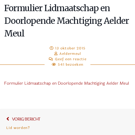
Formulier Lidmaatschap en
Doorlopende Machtiging Aelder
Meul
13 oktober 2015
Aeldermeul
Geef een reactie
541 bezoeken
Formulier Lidmaatschap en Doorlopende Machtiging Aelder Meul
Bericht
Vorig
VORIG BERICHT
navigatie
bericht:
Lid worden?