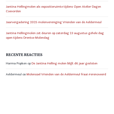
Jantina Hellingmolen als expositieruimte tijdens Open Atelier Dagen
Coevorden
Jaarvergadering 2025 molenvereniging Vrienden van de Aeldermeul
Jantina Hellingmolen zet deuren op zaterdag 23 augustus gehele dag
open tijdens Drentse Molendag
RECENTE REACTIES
Harma Popken
op
De Jantina Helling molen blijft dit jaar gesloten
Aeldermeul
op
Molenspel Vrienden van de Aeldermeul fraai gerenoveerd
Judith van Weperen
op
Molenspel Vrienden van de Aeldermeul fraai
gerenoveerd
red.Stellingnieuws
op
125-jarige Jantina Hellingmolen opent deuren voor
deelnemers Aalden Rondomme