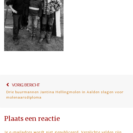
Bericht
Vorig
VORIG BERICHT
navigatie
Drie buurmannen Jantina Hellingmolen in Aalden slagen voor
bericht:
molenaarsdiploma
Plaats een reactie
Je e-mailadres wordt niet gepubliceerd. Verplichte velden zijn