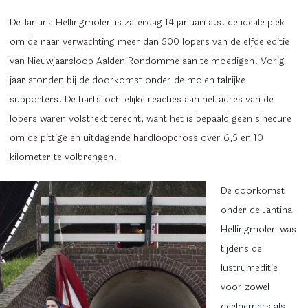
De Jantina Hellingmolen is zaterdag 14 januari a.s. de ideale plek
om de naar verwachting meer dan 500 lopers van de elfde editie
van Nieuwjaarsloop Aalden Rondomme aan te moedigen
.
Vorig
jaar stonden b
ij de doorkomst onder de molen talrijke
supporters.
De hartstochtelijke reacties aan het adres van de
lopers waren volstrekt terecht, want het is bepaald geen sinecure
om de pittige en uitdagende hardloopcross over 6,5 en 10
kilometer te volbrengen.
De doorkomst
onder de Jantina
Hellingmolen was
tijdens de
lustrumeditie
voor zowel
deelnemers als