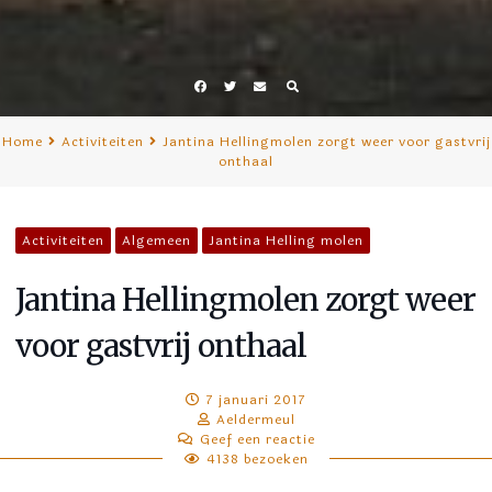
Facebook
Twitter
E-
mail
Home
Activiteiten
Jantina Hellingmolen zorgt weer voor gastvrij
onthaal
Activiteiten
Algemeen
Jantina Helling molen
Jantina Hellingmolen zorgt weer
voor gastvrij onthaal
7 januari 2017
Aeldermeul
Geef een reactie
4138 bezoeken