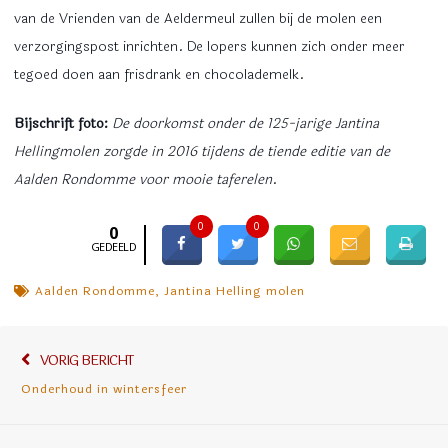
van de Vrienden van de Aeldermeul zullen bij de molen een
verzorgingspost inrichten. De lopers kunnen zich onder meer
tegoed doen aan frisdrank en chocolademelk.
Bijschrift foto:
De doorkomst onder de 125-jarige Jantina
Hellingmolen zorgde in 2016 tijdens de tiende editie van de
Aalden Rondomme voor mooie taferelen
.
0
0
0
GEDEELD
Aalden Rondomme
,
Jantina Helling molen
Bericht
Vorig
VORIG BERICHT
navigatie
bericht:
Onderhoud in wintersfeer