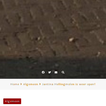
Facebook
Twitter
E-
mail
Home
Algemeen
Jantina Hellingmolen is weer open!
Algemeen