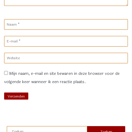
Naam
*
E-
mail
*
Website
Mijn naam, e-mail en site bewaren in deze browser voor de
volgende keer wanneer ik een reactie plaats.
Zoeken