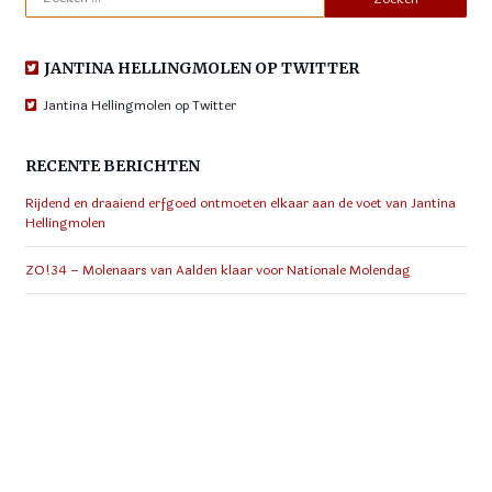
naar:
JANTINA HELLINGMOLEN OP TWITTER
Jantina Hellingmolen op Twitter
RECENTE BERICHTEN
Rijdend en draaiend erfgoed ontmoeten elkaar aan de voet van Jantina
Hellingmolen
ZO!34 – Molenaars van Aalden klaar voor Nationale Molendag
Jantina Hellingmolen als expositieruimte tijdens Open Atelier Dagen
Coevorden
Jaarvergadering 2025 molenvereniging Vrienden van de Aeldermeul
Jantina Hellingmolen zet deuren op zaterdag 23 augustus gehele dag
open tijdens Drentse Molendag