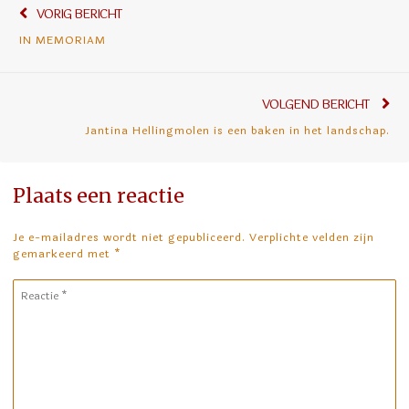
Vorig
VORIG BERICHT
navigatie
bericht:
IN MEMORIAM
Vol
VOLGEND BERICHT
ber
Jantina Hellingmolen is een baken in het landschap.
Plaats een reactie
Je e-mailadres wordt niet gepubliceerd. Verplichte velden zijn
gemarkeerd met
*
Reactie
*