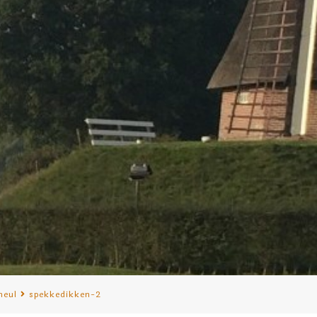
meul
spekkedikken-2