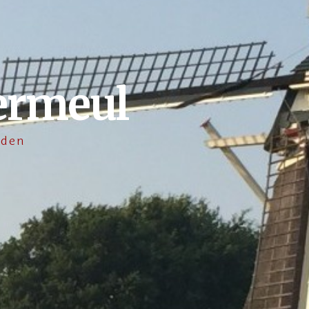
ermeul
lden