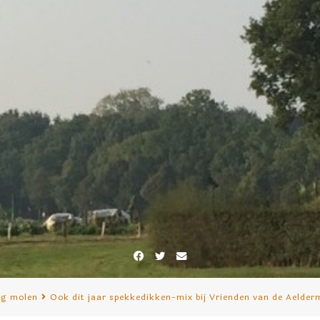
Facebook
Twitter
E-
mail
ng molen
Ook dit jaar spekkedikken-mix bij Vrienden van de Aelder