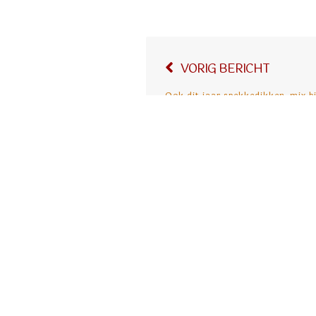
Bericht
VORIG BERICHT
navigatie
Ook dit jaar spekkedikken-mix b
Plaats een re
Je e-mailadres wordt niet
Naam
*
E-
mail