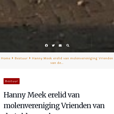
Facebook
Twitter
E-
mail
Home
Bestuur
Hanny Meek erelid van molenvereniging Vrienden
van de…
Bestuur
Hanny Meek erelid van
molenvereniging Vrienden van