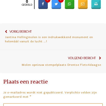
0
GEDEELD
Bericht
Vorig
VORIG BERICHT
navigatie
Jantina Hellingmolen is een indrukwekkend monument en
bericht:
helemáál vanuit de lucht …!
Vol
VOLGEND BERICHT
ber
Molen opnieuw stempelplaats Drentse Fiets4daagse
Plaats een reactie
Je e-mailadres wordt niet gepubliceerd. Verplichte velden zijn
gemarkeerd met
*