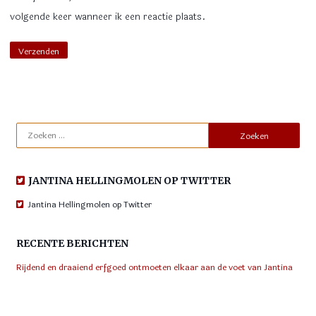
volgende keer wanneer ik een reactie plaats.
Zoeken
naar:
JANTINA HELLINGMOLEN OP TWITTER
Jantina Hellingmolen op Twitter
RECENTE BERICHTEN
Rijdend en draaiend erfgoed ontmoeten elkaar aan de voet van Jantina
Hellingmolen
ZO!34 – Molenaars van Aalden klaar voor Nationale Molendag