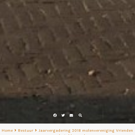
Facebook
Twitter
E-
mail
Home
Bestuur
Jaarvergadering 2018 molenvereniging Vrienden