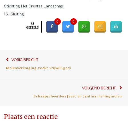
Stichting Het Drentse Landschap.
13. Sluiting.
0
0
0
GEDEELD
Bericht
Vorig
VORIG BERICHT
navigatie
bericht:
Molenvereniging zoekt vrijwilligers
Vol
VOLGEND BERICHT
ber
Schaapscheerdersfeest bij Jantina Hellingmolen
Plaats een reactie