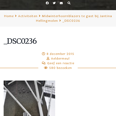
Facebook
Twitter
E-
mail
Home
Activiteiten
Midwinterhoornblazers te gast bij Jantina
Hellingmolen
_DSC0236
_DSC0236
8 december 2015
Aeldermeul
Geef een reactie
580 bezoeken