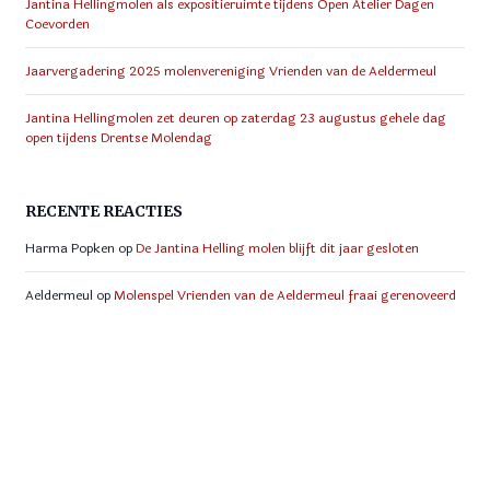
Jantina Hellingmolen als expositieruimte tijdens Open Atelier Dagen
Coevorden
Jaarvergadering 2025 molenvereniging Vrienden van de Aeldermeul
Jantina Hellingmolen zet deuren op zaterdag 23 augustus gehele dag
open tijdens Drentse Molendag
RECENTE REACTIES
Harma Popken
op
De Jantina Helling molen blijft dit jaar gesloten
Aeldermeul
op
Molenspel Vrienden van de Aeldermeul fraai gerenoveerd
Judith van Weperen
op
Molenspel Vrienden van de Aeldermeul fraai
gerenoveerd
red.Stellingnieuws
op
125-jarige Jantina Hellingmolen opent deuren voor
deelnemers Aalden Rondomme
derry van der schaaf
op
Hans en Wina Hordijk-van der Zwaag nieuwe